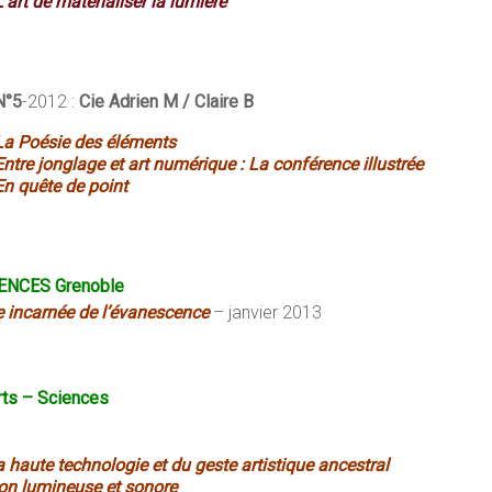
L’art de matérialiser la lumière
N°5
-2012 :
Cie Adrien M / Claire B
La Poésie des éléments
Entre jonglage et art numérique : La conférence illustrée
En quête de point
IENCES Grenoble
 incarnée de l’évanescence
– janvier 2013
Arts – Sciences
la haute technologie et du geste artistique ancestral
ion lumineuse et sonore