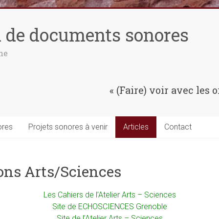
n de documents sonores
ne
« (Faire) voir avec les o
ores
Projets sonores à venir
Articles
Contact
ons Arts/Sciences
Les Cahiers de l’Atelier Arts – Sciences
Site de ECHOSCIENCES Grenoble
Site de l’Atelier Arts – Sciences