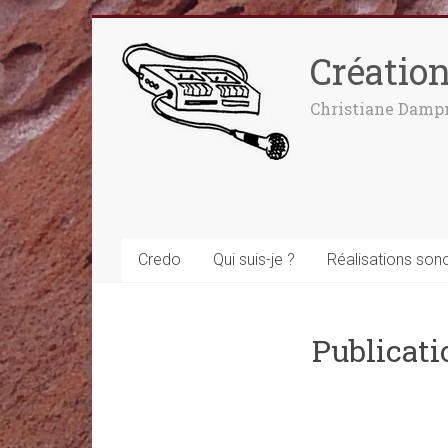
Créatio
Christiane Damp
Credo
Qui suis-je ?
Réalisations son
Publicati