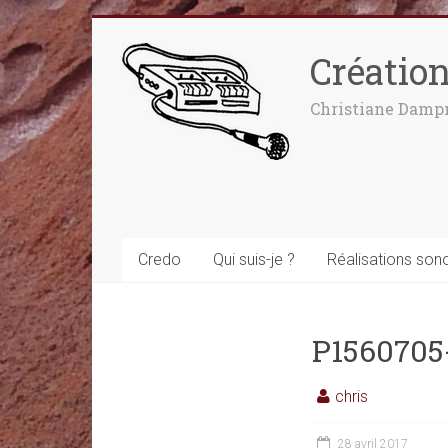
Créatio
Christiane Damp
Credo
Qui suis-je ?
Réalisations son
P1560705
chris
28 avril 2017