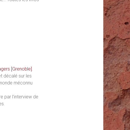
agers [Grenoble]
.
et décalé sur les
 le monde méconnu
 par l’interview de
es.