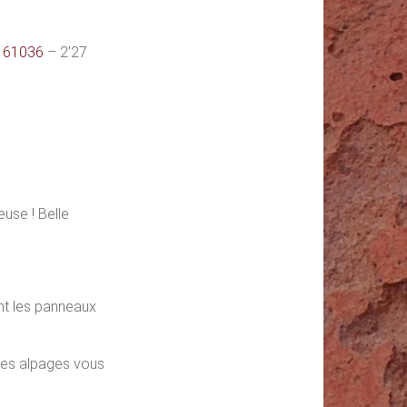
le 61036
– 2’27
use ! Belle
ent les panneaux
 des alpages vous