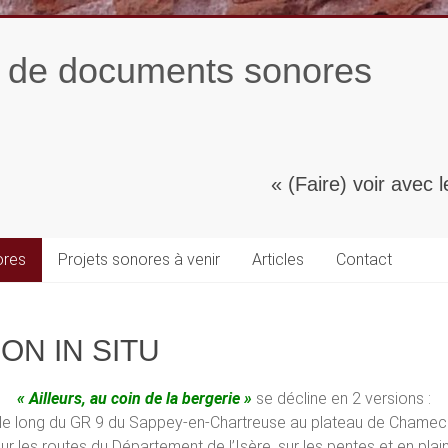
n de documents sonores
« (Faire) voir avec le
ores
Projets sonores à venir
Articles
Contact
ON IN SITU
« Ailleurs, au coin de la bergerie »
se décline en 2 versions :
u le long du GR 9 du Sappey-en-Chartreuse au plateau de Chamec
sur les routes du Département de l’Isère, sur les pentes et en pla