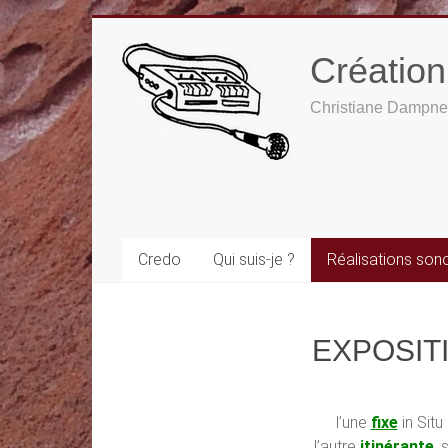
Créatio
Christiane Dampne
Credo
Qui suis-je ?
Réalisations son
EXPOSITI
l’une
fixe
in Sit
l’autre
itinérante
, 