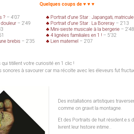
Quelques coups de ♥ ♥ ♥
s ?
– 4’07
♣
Portrait d’une Star : Japangati, matricu
 douleur
– 2’49
♣
Portrait d’une Star : La Boreray
– 2’13
33
♣
Mini-sieste musicale à la bergerie
– 2’48
51
♣
4 lignées familiales en 1 !
– 5’32
une brebis
– 2’35
♣
Lien maternel
– 2’07
qui titillent votre curiosité en 1 clic !
s sonores à savourer car ma récolte avec les éleveurs fut fructue
Des installations artistiques travers
comme on gravit la montagne.
Et des Portraits de huit résident.e.s
livrent leur histoire intime…