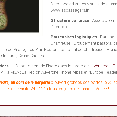
Découvrez d’autres visuels des panne
www.lespassagers.fr
Structure porteuse
: Association 
[Grenoble]
Partenaires logistiques
: Parc natu
Chartreuse ; Groupement pastoral de
é de Pilotage du Plan Pastoral territorial de Chartreuse ; Mair
 Incrust ; Céline Charles.
ciers
: le Département de l’Isère dans le cadre de
l’évènement 
A ; la MSA ; La Région Auvergne Rhône-Alpes et l’Europe-Feader
leurs, au coin de la bergerie
a ouvert grandes ses portes le
25 s
Elle se visite 24h / 24h tous les jours de l’année ! Venez !!