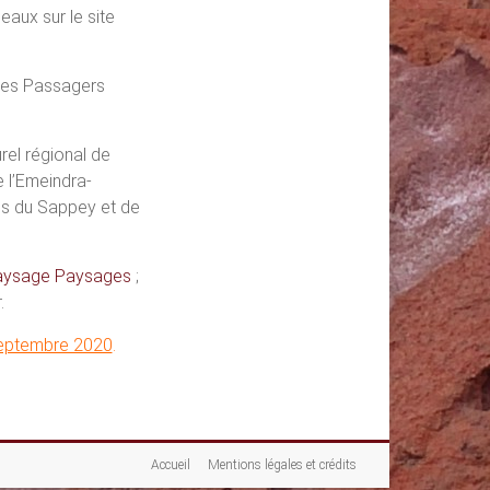
aux sur le site
Les Passagers
rel régional de
 l’Emeindra-
ies du Sappey et de
Paysage Paysages
;
.
eptembre 2020
.
Accueil
Mentions légales et crédits