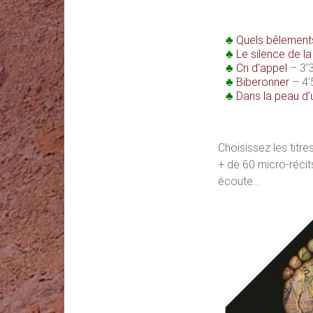
♣
Quels bêlement
♣
Le silence de la
♣
Cri d’appel
– 3’
♣
Biberonner
– 4’
♣
Dans la peau d’
Choisissez les titres 
+ de 60 micro-récit
écoute…