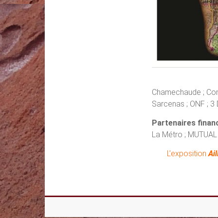
Chamechaude ; Comit
Sarcenas ; ONF ; 3 D
Partenaires finan
La Métro ; MUTUALI
L’exposition
Ail