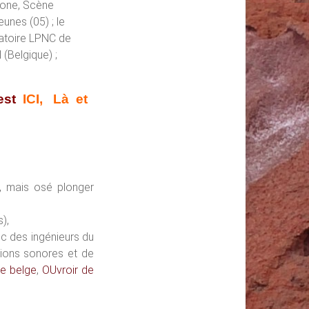
agone, Scène
unes (05) ; le
ratoire LPNC de
 (Belgique) ;
’est
ICI
,
Là
et
, mais osé plonger
),
c des ingénieurs du
tions sonores et de
ue belge
,
OUvroir de