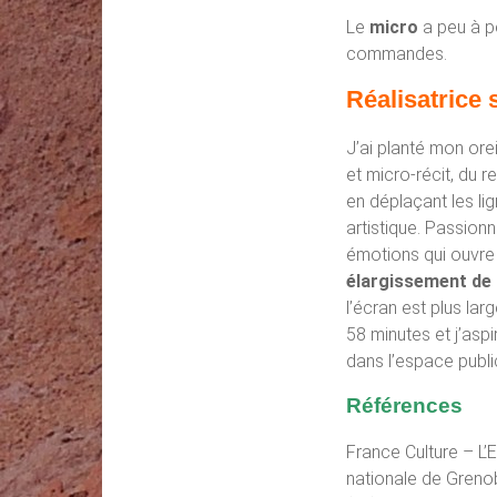
Le
micro
a peu à p
commandes.
Réalisatrice
J’ai planté mon ore
et micro-récit, du r
en déplaçant les li
artistique. Passion
émotions qui ouvre u
élargissement de
l’écran est plus la
58 minutes et j’asp
dans l’espace public
Références
France Culture – L’E
nationale de Grenob