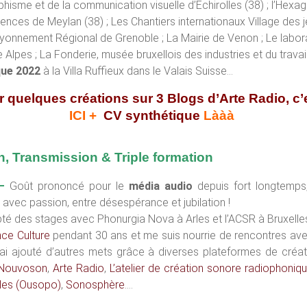
aphisme et de la communication visuelle d’Echirolles (38) ; l’Hex
ences de Meylan (38) ; Les Chantiers internationaux Village des je
yonnement Régional de Grenoble ; La Mairie de Venon ; Le labo
e Alpes ; La Fonderie, musée bruxellois des industries et du travail
que 2022
à la Villa Ruffieux dans le Valais Suisse…
r quelques créations sur 3 Blogs d’Arte Radio, c
ICI
+
CV synthétique
Lààà
, Transmission & Triple formation
—
Goût prononcé pour le
média audio
depuis fort longtemps
avec passion, entre désespérance et jubilation !
té des stages avec Phonurgia Nova à Arles et l’ACSR à Bruxelles
ce Culture
pendant 30 ans et me suis nourrie de rencontres ave
’ai ajouté d’autres mets grâce à diverses plateformes de créa
Nouvoson
,
Arte Radio
,
L’atelier de création sonore radiophoniq
lles (Ousopo)
,
Sonosphère
….