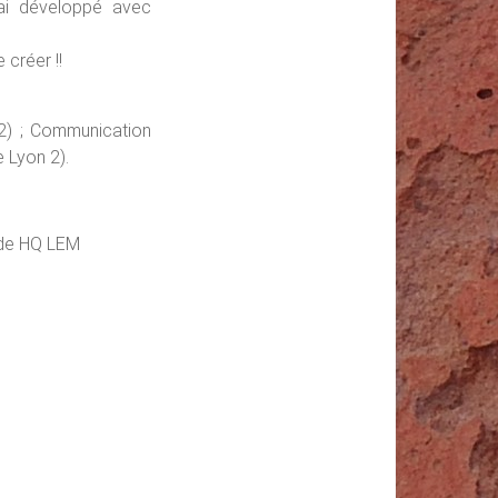
’ai développé avec
 créer !!
 2) ; Communication
 Lyon 2).
ïde HQ LEM