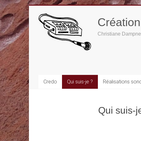
Créatio
Christiane Dampne
Credo
Qui suis-je ?
Réalisations son
Qui suis-j