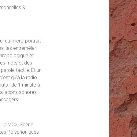
ersonnelles &
, du micro-portrait
es, les entremêler
thropologique et
 des mots et des
parole tactile. Et un
c’est qu’à la radio
mats : de 1 minute à
allations sonores
Passagers.
) ; la MC2, Scène
 Les Polyphoniques