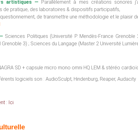
ers artistiques —
Parallèlement à mes créations sonores j
 de pratique, des laboratoires & dispositifs participatifs,
 questionnement, de transmettre une méthodologie et le plaisir de
I
 —
Sciences Politiques (Université P. Mendès-France Grenoble
l Grenoble 3) ; Sciences du Langage (Master 2 Université Lumière
NAGRA SD + capsule micro mono omni HQ LEM & stéréo cardio
fférents logiciels son : AudioSculpt, Hindenburg, Reaper, Audacity
t : Ici
ulturelle