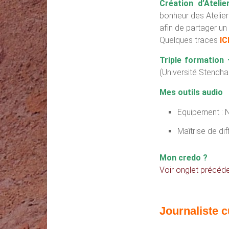
Création d’Ateli
bonheur des Ateliers
afin de partager un
Quelques traces
IC
Triple formation
(Université Stendha
Mes outils audio
Equipement : 
Maîtrise de di
Mon credo ?
Voir onglet précéden
Journaliste c