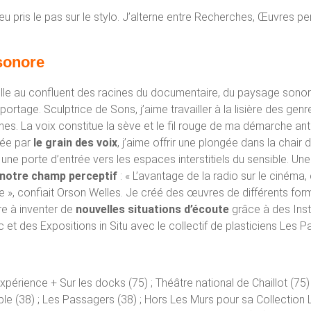
eu pris le pas sur le stylo. J’alterne entre Recherches, Œuvres p
 sonore
ille au confluent des racines du documentaire, du paysage sonore
eportage. Sculptrice de Sons, j’aime travailler à la lisière des genr
gnes. La voix constitue la sève et le fil rouge de ma démarche an
née par
le grain des voix
, j’aime offrir une plongée dans la chair
ne porte d’entrée vers les espaces interstitiels du sensible. Une 
 notre champ perceptif
: « L’avantage de la radio sur le cinéma, 
rge », confiait Orson Welles. Je créé des œuvres de différents for
ire à inventer de
nouvelles situations d’écoute
grâce à des Inst
 et des Expositions in Situ avec le collectif de plasticiens Les 
xpérience + Sur les docks (75) ; Théâtre national de Chaillot (75
le (38) ; Les Passagers (38) ; Hors Les Murs pour sa Collection